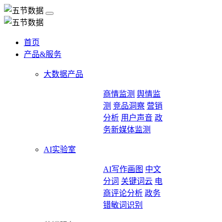
首页
产品&服务
大数据产品
商情监测
舆情监
测
竞品洞察
营销
分析
用户声音
政
务新媒体监测
AI实验室
AI写作画图
中文
分词
关键词云
电
商评论分析
政务
错敏词识别