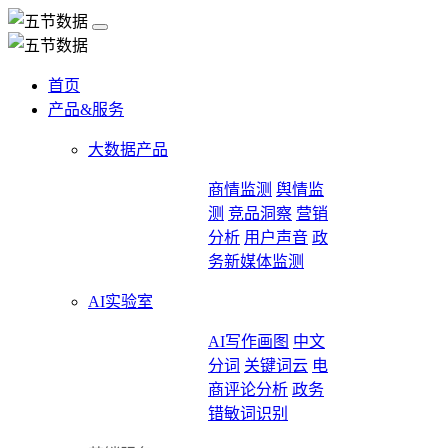
首页
产品&服务
大数据产品
商情监测
舆情监
测
竞品洞察
营销
分析
用户声音
政
务新媒体监测
AI实验室
AI写作画图
中文
分词
关键词云
电
商评论分析
政务
错敏词识别