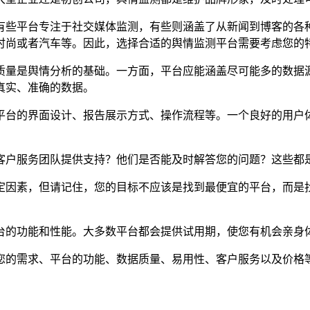
有些平台专注于社交媒体监测，有些则涵盖了从新闻到博客的各
时尚或者汽车等。因此，选择合适的舆情监测平台需要考虑您的
质量是舆情分析的基础。一方面，平台应能涵盖尽可能多的数据
真实、准确的数据。
平台的界面设计、报告展示方式、操作流程等。一个良好的用户
客户服务团队提供支持？他们是否能及时解答您的问题？这些都
定因素，但请记住，您的目标不应该是找到最便宜的平台，而是
台的功能和性能。大多数平台都会提供试用期，使您有机会亲身
您的需求、平台的功能、数据质量、易用性、客户服务以及价格