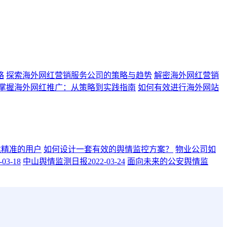
略
探索海外网红营销服务公司的策略与趋势
解密海外网红营销
掌握海外网红推广：从策略到实践指南
如何有效进行海外网站
达精准的用户
如何设计一套有效的舆情监控方案？
物业公司如
3-18
中山舆情监测日报2022-03-24
面向未来的公安舆情监