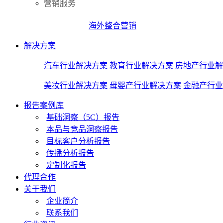
营销服务
海外整合营销
解决方案
汽车行业解决方案
教育行业解决方案
房地产行业解
美妆行业解决方案
母婴产行业解决方案
金融产行业
报告案例库
基础洞察（5C）报告
本品与竞品洞察报告
目标客户分析报告
传播分析报告
定制化报告
代理合作
关于我们
企业简介
联系我们