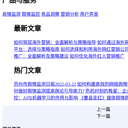
产品与服务
商情监测
舆情监控
竞品洞察
营销分析
用户声音
最新文章
如何驾驭海外营销：全面解析与策略指导
如何通过海外
平台：选择与策略指南
如何选择和利用海外网红营销公
推广：全面解析及策略建议
如何优化海外红人营销推广
热门文章
苏州市舆情监测日报2022-03-22
如何构建高效的网络舆情
何做好舆情监测提高舆论引导能力?
危机时刻的救星：企
控：AI与机器学习的作用与影响
《曹县走红》媒体舆情舆情
上一篇
下一篇