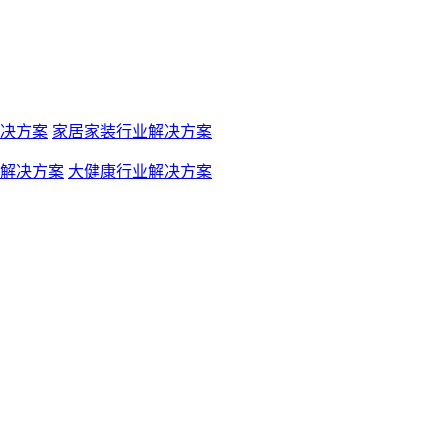
决方案
家居家装行业解决方案
解决方案
大健康行业解决方案