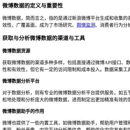
微博数据的定义与重要性
微博数据，简而言之，指的是通过新浪微博平台生成和收集的
效性、广覆盖面，成为了市场研究、
舆情监测
、消费者行为分
获取与分析微博数据的渠道与工具
微博数据货源
获取微博数据的渠道多种多样，包括直接通过微博API接口、
性和有效性，但它有一定的访问限制和成本投入。数据采集工
微博数据分析平台
对于数据分析，则有专业的微博数据分析平台提供服务，如五
松地处理和分析庞大的微博数据，进而制定出更加精准有效的
微博数据助手的作用
微博也提供了一些内置工具，如微博数据助手，帮助用户管理
表现、粉丝画像、内容互动分析等信息，帮助优化内容发布和