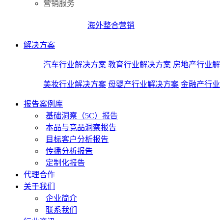
营销服务
海外整合营销
解决方案
汽车行业解决方案
教育行业解决方案
房地产行业解
美妆行业解决方案
母婴产行业解决方案
金融产行业
报告案例库
基础洞察（5C）报告
本品与竞品洞察报告
目标客户分析报告
传播分析报告
定制化报告
代理合作
关于我们
企业简介
联系我们