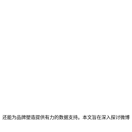
，还能为品牌塑造提供有力的数据支持。本文旨在深入探讨微博