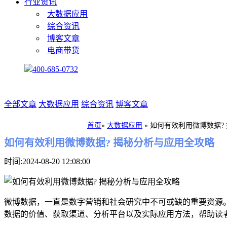
行业资讯
大数据应用
综合资讯
博客文章
电商带货
400-685-0732
全部文章
大数据应用
综合资讯
博客文章
首页
»
大数据应用
»
如何有效利用微博数据?
如何有效利用微博数据? 揭秘分析与应用全攻略
时间:2024-08-20 12:08:00
微博数据，一直是数字营销和社会研究中不可或缺的重要资源
数据的价值、获取渠道、分析平台以及实际应用方法，帮助读