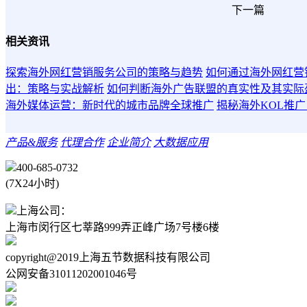
下一篇
相关资讯
探索海外网红营销服务公司的策略与趋势
如何通过海外网红营
出：策略与实战解析
如何判断海外广告联盟的真实性及其实际
海外媒体运营：新时代的城市品牌全球推广
揭秘海外KOL推
产品&服务
代理合作
企业简介
大数据应用
400-685-0732
(7X24小时)
上海公司：
上海市闵行区七莘路999弄正峰广场7号楼6楼
copyright@2019上海五节数据科技有限公司
沪ICP备19014770号-
公网安备31011202001046号