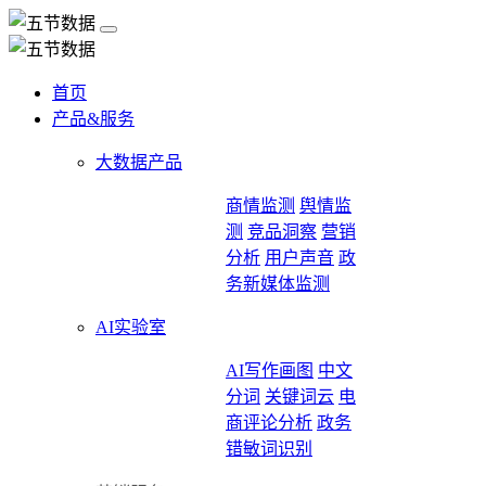
首页
产品&服务
大数据产品
商情监测
舆情监
测
竞品洞察
营销
分析
用户声音
政
务新媒体监测
AI实验室
AI写作画图
中文
分词
关键词云
电
商评论分析
政务
错敏词识别