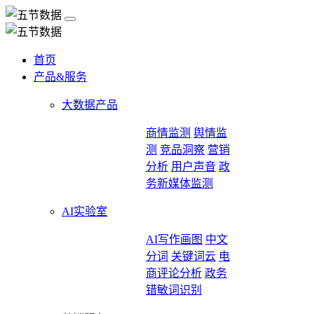
首页
产品&服务
大数据产品
商情监测
舆情监
测
竞品洞察
营销
分析
用户声音
政
务新媒体监测
AI实验室
AI写作画图
中文
分词
关键词云
电
商评论分析
政务
错敏词识别