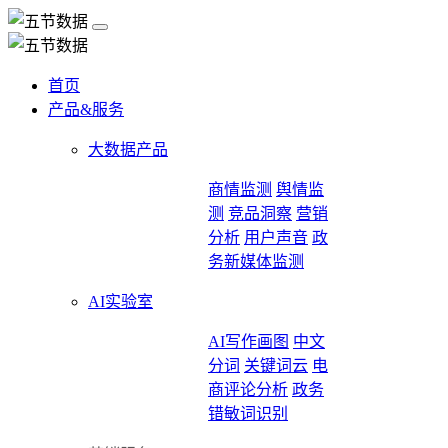
首页
产品&服务
大数据产品
商情监测
舆情监
测
竞品洞察
营销
分析
用户声音
政
务新媒体监测
AI实验室
AI写作画图
中文
分词
关键词云
电
商评论分析
政务
错敏词识别